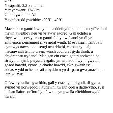
40℃.
Y capasiti: 3.2-32 tunnell
Y rhychwant: 12-30m
Gradd gweithio: A5
Y tymheredd gweithio: -20℃ i 40℃
Mae'r craen gantri hwn yn un a ddefnyddir at ddiben cyffredinol
mewn gweithdy neu yn yr awyr agored. Gall uchder a
rhychwant coes y craen gantri fod yn wahanol yn ôl yr
anghenion peirianneg ar yr ardal waith. Mae'r craen gantri yn
cynnwys trawst pont sengl neu ddwbl, coesau cynnal,
mecanwaith teithio craen, winsh codi cryf gyda throli, a
chydrannau trydanol. Mae gan ein craen gantri nodweddion
strwythur syml, pwysau ysgafn, ymwrthedd i wynt, gwydn,
gosod hawdd, cynnal a chadw hawdd, sŵn gwaith isel,
addasrwydd uchel, ac ati a byddwn yn darparu gwasanaeth ar-
lein 24 awr.
O fewn y radiws gweithio, gall y craen gantri godi, disgyn a
symud yn llorweddol i gyflawni gwaith codi a dadlwytho, sy'n
lleihau llafur corfforol yn fawr ac yn gwella effeithlonrwydd
gwaith.