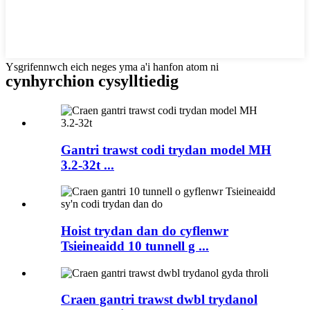
Ysgrifennwch eich neges yma a'i hanfon atom ni
cynhyrchion cysylltiedig
Gantri trawst codi trydan model MH
3.2-32t ...
Hoist trydan dan do cyflenwr
Tsieineaidd 10 tunnell g ...
Craen gantri trawst dwbl trydanol