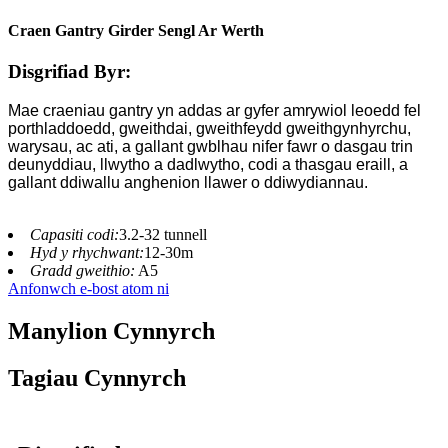
Craen Gantry Girder Sengl Ar Werth
Disgrifiad Byr:
Mae craeniau gantry yn addas ar gyfer amrywiol leoedd fel
porthladdoedd, gweithdai, gweithfeydd gweithgynhyrchu,
warysau, ac ati, a gallant gwblhau nifer fawr o dasgau trin
deunyddiau, llwytho a dadlwytho, codi a thasgau eraill, a
gallant ddiwallu anghenion llawer o ddiwydiannau.
Capasiti codi:
3.2-32 tunnell
Hyd y rhychwant:
12-30m
Gradd gweithio:
A5
Anfonwch e-bost atom ni
Manylion Cynnyrch
Tagiau Cynnyrch