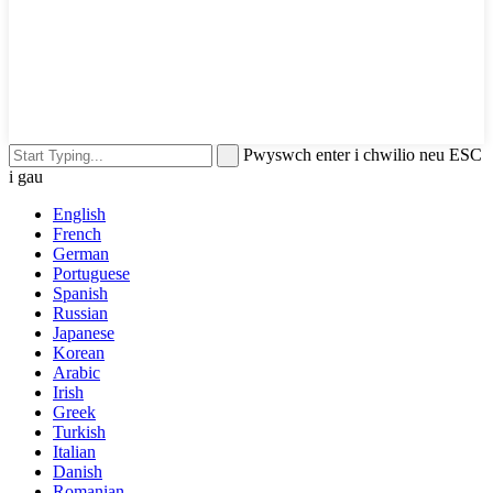
Pwyswch enter i chwilio neu ESC
i gau
English
French
German
Portuguese
Spanish
Russian
Japanese
Korean
Arabic
Irish
Greek
Turkish
Italian
Danish
Romanian