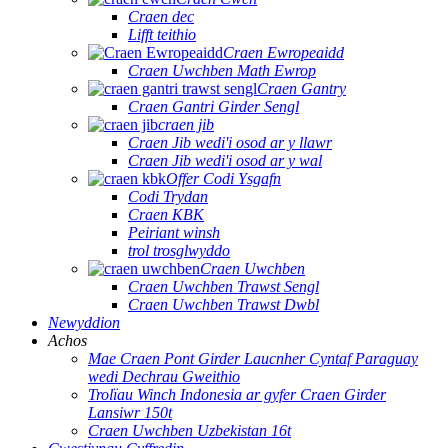
Craen dec
Lifft teithio
Craen Ewropeaidd
Craen Uwchben Math Ewrop
Craen Gantry
Craen Gantri Girder Sengl
craen jib
Craen Jib wedi'i osod ar y llawr
Craen Jib wedi'i osod ar y wal
Offer Codi Ysgafn
Codi Trydan
Craen KBK
Peiriant winsh
trol trosglwyddo
Craen Uwchben
Craen Uwchben Trawst Sengl
Craen Uwchben Trawst Dwbl
Newyddion
Achos
Mae Craen Pont Girder Laucnher Cyntaf Paraguay
wedi Dechrau Gweithio
Trolïau Winch Indonesia ar gyfer Craen Girder
Lansiwr 150t
Craen Uwchben Uzbekistan 16t