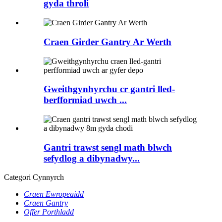
gyda throli
Craen Girder Gantry Ar Werth
Gweithgynhyrchu cr gantri lled-
berfformiad uwch ...
Gantri trawst sengl math blwch
sefydlog a dibynadwy...
Categori Cynnyrch
Craen Ewropeaidd
Craen Gantry
Offer Porthladd