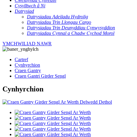
Cwestiynau Cyffredin
Cysylltwch â Ni
Datrysiad
Datrysiadau Adeiladu Hydrolig
Datrysiadau Trin Llongau Cargo
Datrysiadau Trin Deunyddiau Cynwysyddion
Datrysiadau Cynnal a Chadw Cychod Morol
YMCHWILIAD NAWR
Cartref
Cynhyrchion
Craen Gantry
Craen Gantri Girder Sengl
Cynhyrchion