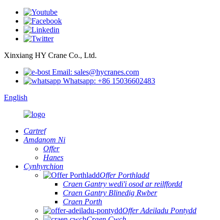
Xinxiang HY Crane Co., Ltd.
Email: sales@hycranes.com
Whatsapp: +86 15036602483
English
Cartref
Amdanom Ni
Offer
Hanes
Cynhyrchion
Offer Porthladd
Craen Gantry wedi'i osod ar reilffordd
Craen Gantry Blinedig Rwber
Craen Porth
Offer Adeiladu Pontydd
Craen Cwch