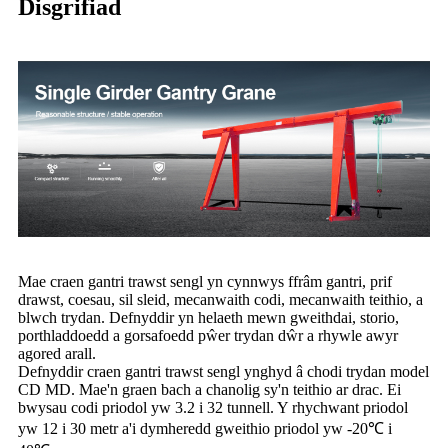
Disgrifiad
Mae craen gantri trawst sengl yn cynnwys ffrâm gantri, prif
drawst, coesau, sil sleid, mecanwaith codi, mecanwaith teithio, a
blwch trydan. Defnyddir yn helaeth mewn gweithdai, storio,
porthladdoedd a gorsafoedd pŵer trydan dŵr a rhywle awyr
agored arall.
Defnyddir craen gantri trawst sengl ynghyd â chodi trydan model
CD MD. Mae'n graen bach a chanolig sy'n teithio ar drac. Ei
bwysau codi priodol yw 3.2 i 32 tunnell. Y rhychwant priodol
yw 12 i 30 metr a'i dymheredd gweithio priodol yw -20℃ i