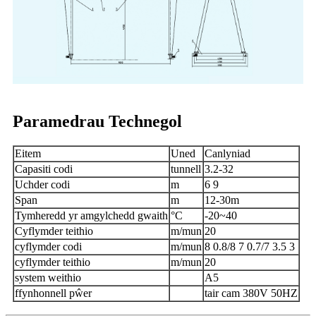
Paramedrau Technegol
Eitem
Uned
Canlyniad
Capasiti codi
tunnell
3.2-32
Uchder codi
m
6 9
Span
m
12-30m
Tymheredd yr amgylchedd gwaith
°C
-20~40
Cyflymder teithio
m/mun
20
cyflymder codi
m/mun
8 0.8/8 7 0.7/7 3.5 3
cyflymder teithio
m/mun
20
system weithio
A5
ffynhonnell pŵer
tair cam 380V 50HZ