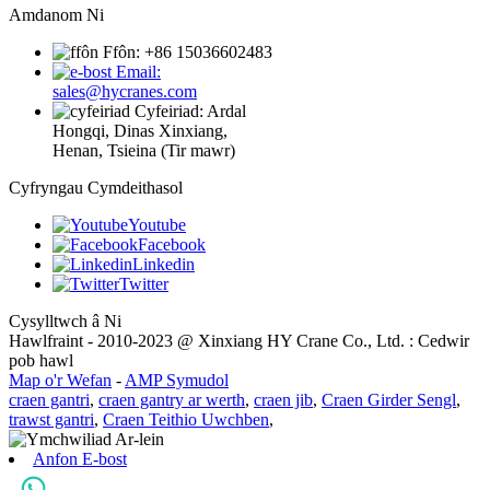
Amdanom Ni
Ffôn: +86 15036602483
Email:
sales@hycranes.com
Cyfeiriad: Ardal
Hongqi, Dinas Xinxiang,
Henan, Tsieina (Tir mawr)
Cyfryngau Cymdeithasol
Youtube
Facebook
Linkedin
Twitter
Cysylltwch â Ni
Hawlfraint - 2010-2023 @ Xinxiang HY Crane Co., Ltd. : Cedwir
pob hawl
Map o'r Wefan
-
AMP Symudol
craen gantri
,
craen gantry ar werth
,
craen jib
,
Craen Girder Sengl
,
trawst gantri
,
Craen Teithio Uwchben
,
Anfon E-bost