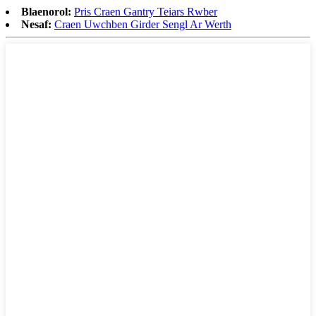
Blaenorol:
Pris Craen Gantry Teiars Rwber
Nesaf:
Craen Uwchben Girder Sengl Ar Werth