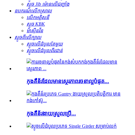
ស្ទូច Jib ម៉ោនលើជញ្ជាំង
ឧបករណ៍លើកស្រាល
លើកអគ្គិសនី
ស្ទូច KBK
ម៉ាស៊ីន​វីន
ស្ទូច​ពីលើ​ក្បាល
ស្ទូច​លើ​ដំបូល​តែមួយ
ស្ទូច​លើ​ដំបូល​ពីរ​ជាន់
កុងតឺន័រដែលមានស្ថេរភាពរចនាល្អបំផុត...
កុងតឺន័រ​ងាយស្រួល​ប្រើ...