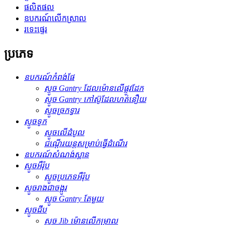
ផលិតផល
ឧបករណ៍លើកស្រាល
រទេះផ្ទេរ
ប្រភេទ
ឧបករណ៍កំពង់ផែ
ស្ទូច Gantry ដែលម៉ោនលើផ្លូវដែក
ស្ទូច Gantry កៅស៊ូដែលហត់នឿយ
ស្ទូច​ច្រកទ្វារ
ស្ទូចទូក
ស្ទូចលើដំបូល
ជណ្តើរយន្តសម្រាប់ធ្វើដំណើរ
ឧបករណ៍សំណង់ស្ពាន
ស្ទូចអឺរ៉ុប
ស្ទូចប្រភេទអឺរ៉ុប
ស្ទូច​រាង​ជា​ចង្អូរ
ស្ទូច Gantry តែមួយ
ស្ទូច​ជីប
ស្ទូច Jib ម៉ោនលើកម្រាល