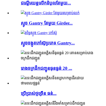
ជណ្តើរយន្ត​លើក​ដំបូល​តែមួយ...
ស្ទូច Gantry តែមួយ Girder...
ស្ទូច​ចង្កូត​កៅស៊ូ​ប្រភេទ Gantry...
រោងចក្រដឹកជញ្ជូនធុនធ្ងន់ 20 ...
ប្រើប្រាស់ថ្មច្រើន ធន់...