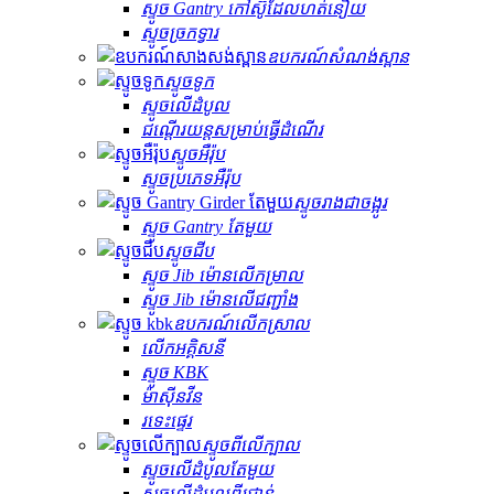
ស្ទូច Gantry កៅស៊ូដែលហត់នឿយ
ស្ទូច​ច្រកទ្វារ
ឧបករណ៍សំណង់ស្ពាន
ស្ទូចទូក
ស្ទូចលើដំបូល
ជណ្តើរយន្តសម្រាប់ធ្វើដំណើរ
ស្ទូចអឺរ៉ុប
ស្ទូចប្រភេទអឺរ៉ុប
ស្ទូច​រាង​ជា​ចង្អូរ
ស្ទូច Gantry តែមួយ
ស្ទូច​ជីប
ស្ទូច Jib ម៉ោនលើកម្រាល
ស្ទូច Jib ម៉ោនលើជញ្ជាំង
ឧបករណ៍លើកស្រាល
លើកអគ្គិសនី
ស្ទូច KBK
ម៉ាស៊ីន​វីន
រទេះផ្ទេរ
ស្ទូច​ពីលើ​ក្បាល
ស្ទូច​លើ​ដំបូល​តែមួយ
ស្ទូច​លើ​ដំបូល​ពីរ​ជាន់