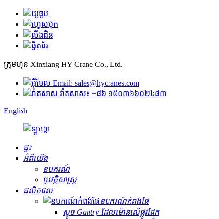
ក្រុមហ៊ុន Xinxiang HY Crane Co., Ltd.
Email: sales@hycranes.com
វ៉ាតសាស៖ +៨៦ ១៥០៣៦៦០២៤៨៣
English
ផ្ទះ
អំពីយើង
ឧបករណ៍
ប្រវត្តិសាស្ត្រ
ផលិតផល
ឧបករណ៍កំពង់ផែ
ស្ទូច Gantry ដែលម៉ោនលើផ្លូវដែក