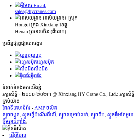
Email:
sales@hycranes.com
អាស័យដ្ឋាន៖ ស្រុក
Hongqi ក្រុង Xinxiang ខេត្ត
Henan ប្រទេសចិន (ដីគោក)
ប្រព័ន្ធផ្សព្វផ្សាយសង្គម
យូធូប
ហ្វេសប៊ុក
លីងដិន
ធ្វីតធ័រ
ទំនាក់ទំនងមកយើងខ្ញុំ
រក្សាសិទ្ធិ - ២០១០-២០២៣ @ Xinxiang HY Crane Co., Ltd.: រក្សាសិទ្ធិ
គ្រប់យ៉ាង
ផែនទីគេហទំព័រ
-
AMP ចល័ត
ស្ទូច​ចង្កូត
,
ស្ទូចធ្វើដំណើរពីលើ
,
ស្ទូច​សម្រាប់​លក់
,
ស្ទូច​ជីប
,
ស្ទូច​ធ្នឹម​តែមួយ
,
ធ្នឹម​ទ្រ​ជញ្ជាំង
,
ផ្ញើអ៊ីមែល