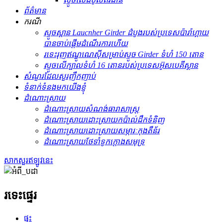
ព័ត៌មាន
ករណី
ស្ទូចស្ពាន Laucnher Girder ដំបូងរបស់ប្រទេសប៉ារ៉ាហ្គាយ
បានចាប់ផ្តើមដំណើរការហើយ
រទេះរុញឥណ្ឌូណេស៊ីសម្រាប់ស្ទូច Girder ទំហំ 150 តោន
ស្ទូច​លើ​ក្បាល​ទំហំ 16 តោន​របស់​ប្រទេស​អ៊ូសបេគីស្ថាន
សំណួរដែលសួរញឹកញាប់
ទំនាក់ទំនងមកយើងខ្ញុំ
ដំណោះស្រាយ
ដំណោះស្រាយសំណង់ធារាសាស្ត្រ
ដំណោះស្រាយ​ដោះស្រាយ​កប៉ាល់​ដឹកទំនិញ
ដំណោះស្រាយ​ដោះស្រាយ​សម្ភារៈ​កុងតឺន័រ
ដំណោះស្រាយថែទាំទូកក្ដោងសមុទ្រ
សាកសួរឥឡូវនេះ
រទេះផ្ទេរ
ផ្ទះ