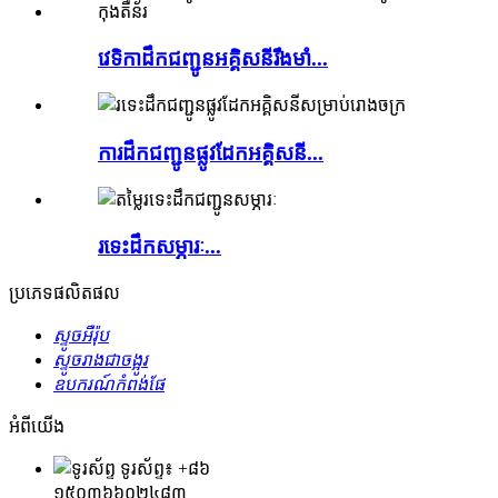
វេទិកា​ដឹក​ជញ្ជូន​អគ្គិសនី​រឹងមាំ...
ការដឹកជញ្ជូនផ្លូវដែកអគ្គិសនី...
រទេះ​ដឹក​សម្ភារៈ...
ប្រភេទផលិតផល
ស្ទូចអឺរ៉ុប
ស្ទូច​រាង​ជា​ចង្អូរ
ឧបករណ៍កំពង់ផែ
អំពីយើង
ទូរស័ព្ទ៖ +៨៦
១៥០៣៦៦០២៤៨៣