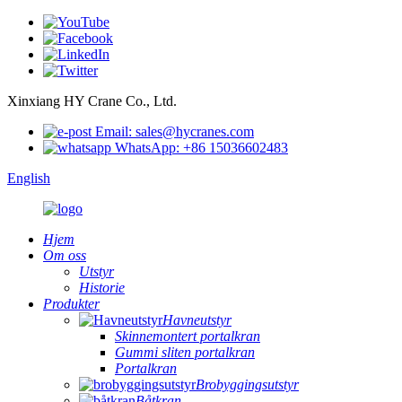
Xinxiang HY Crane Co., Ltd.
Email: sales@hycranes.com
WhatsApp: +86 15036602483
English
Hjem
Om oss
Utstyr
Historie
Produkter
Havneutstyr
Skinnemontert portalkran
Gummi sliten portalkran
Portalkran
Brobyggingsutstyr
Båtkran