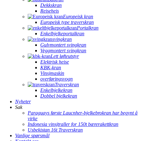
Dekkskran
Reiseheis
Europeisk kran
Europeisk type traverskran
Portalkran
Enkelbjelkeportalkran
svingkran
Gulvmontert svingkran
Veggmontert svingkran
Lett løfteutstyr
Elektrisk heise
KBK-kran
Vinsjmaskin
overføringsvogn
Traverskran
Enkelbjelkekran
Dobbel bjelkekran
Nyheter
Sak
Paraguays første Laucnher-bjelkebrokran har begynt å
virke
Indonesia vinsjtraller for 150t bærerakettkran
Usbekistan 16t Traverskran
Vanlige spørsmål