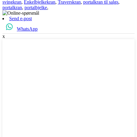
svingkran
,
Enkelbjelkekran
,
Traverskran
,
portalkran til salgs
,
portalkran
,
portalbjelke
,
Send e-post
WhatsApp
x