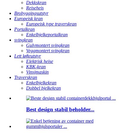
Dekkskran
Reiseheis
Brobyggingsutstyr
Europeisk kran
Europeisk type traverskran
Portalkran
Enkelbjelkeportalkran
svingkran
Gulvmontert svingkran
Veggmontert svingkran
Lett løfteutstyr
Elektrisk heise
KBK-kran
Vinsjmaskin
Traverskran
Enkelbjelkekran
Dobbel bjelkekran
Best design stabil beholder...