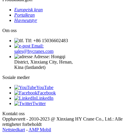
Europeisk kran
Portalkran
Havneutstyr
Om oss
Tlf: +86 15036602483
Email:
sales@hycranes.com
Adresse: Hongqi
District, Xinxiang City, Henan,
Kina (fastlandet)
Sosiale medier
YouTube
Facebook
LinkedIn
Twitter
Kontakt oss
Opphavsrett - 2010-2023 @ Xinxiang HY Crane Co., Ltd.: Alle
rettigheter forbeholdt
Nettstedkart
-
AMP Mobil