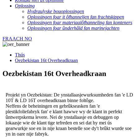
Kontakt mei ús opnimme
Oplossing
Hydraulyske bouoplossingen
Oplossingen foar it ôfhanneljen fan frachtskippen
Oplossingen foar materiaalôfhanneling fan konteners
Oplossingen foar ûnderhâld fan marinejachten
FRAACH NO
Thús
Oezbekistan 16t Overheadkraan
Oezbekistan 16t Overheadkraan
Projekt yn Oezbekistan: De ynstallaasjewurksumheden fan 'e LD
10T & LD 16T overheadkraan binne foltôge.
Neffens de beheiningen en gebrûkseasken fan 'e
plestikfoliefabryk fan' e klant hawwe wy de klant in perfekt
ûntwerpskema levere. Nei de ynstallaasje en debuggen op
lokaasje wie de klant tige tefreden en sei dat hy mei ús
gearwurkje soe en in nije kraan bestelle soe dy't brûkt wurde soe
yn in oare nije fabryk.