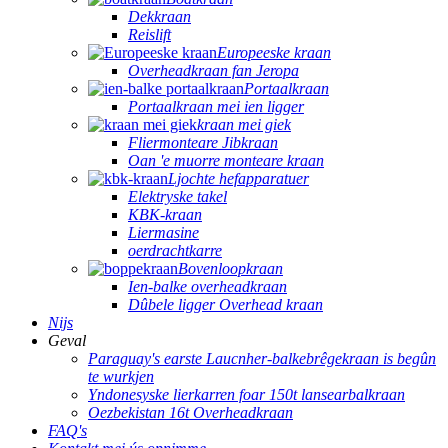
Dekkraan
Reislift
Europeeske kraan
Overheadkraan fan Jeropa
Portaalkraan
Portaalkraan mei ien ligger
kraan mei giek
Fliermonteare Jibkraan
Oan 'e muorre monteare kraan
Ljochte hefapparatuer
Elektryske takel
KBK-kraan
Liermasine
oerdrachtkarre
Bovenloopkraan
Ien-balke overheadkraan
Dûbele ligger Overhead kraan
Nijs
Geval
Paraguay's earste Laucnher-balkebrêgekraan is begûn
te wurkjen
Yndonesyske lierkarren foar 150t lansearbalkraan
Oezbekistan 16t Overheadkraan
FAQ's