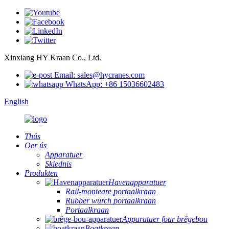
Xinxiang HY Kraan Co., Ltd.
Email: sales@hycranes.com
WhatsApp: +86 15036602483
English
Thús
Oer ús
Apparatuer
Skiednis
Produkten
Havenapparatuer
Rail-monteare portaalkraan
Rubber wurch portaalkraan
Portaalkraan
Apparatuer foar brêgebou
Boatkraan