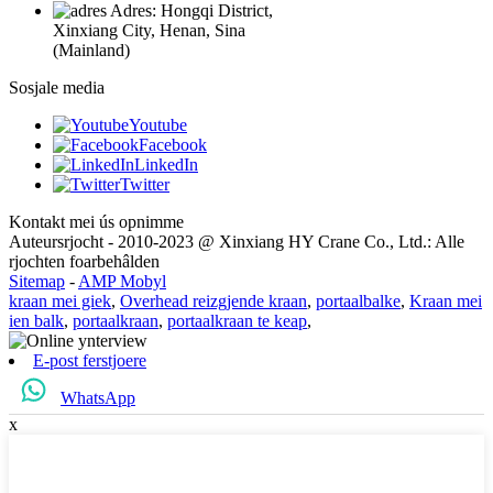
Adres: Hongqi District,
Xinxiang City, Henan, Sina
(Mainland)
Sosjale media
Youtube
Facebook
LinkedIn
Twitter
Kontakt mei ús opnimme
Auteursrjocht - 2010-2023 @ Xinxiang HY Crane Co., Ltd.: Alle
rjochten foarbehâlden
Sitemap
-
AMP Mobyl
kraan mei giek
,
Overhead reizgjende kraan
,
portaalbalke
,
Kraan mei
ien balk
,
portaalkraan
,
portaalkraan te keap
,
E-post ferstjoere
WhatsApp
x