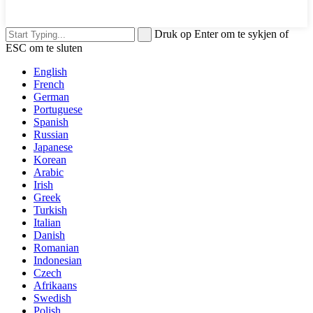
Druk op Enter om te sykjen of
ESC om te sluten
English
French
German
Portuguese
Spanish
Russian
Japanese
Korean
Arabic
Irish
Greek
Turkish
Italian
Danish
Romanian
Indonesian
Czech
Afrikaans
Swedish
Polish