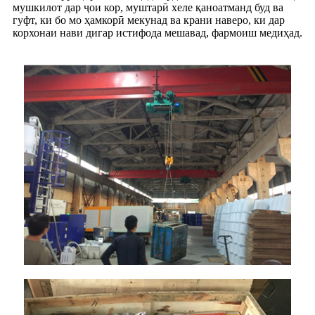
мушкилот дар ҷои кор, муштарӣ хеле қаноатманд буд ва
гуфт, ки бо мо ҳамкорӣ мекунад ва крани наверо, ки дар
корхонаи нави дигар истифода мешавад, фармоиш медиҳад.