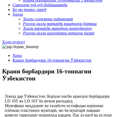
Крани борбардори 16-тоннагии Ӯзбекистон
Саволҳои зуд-зуд додашаванда
Бо мо тамос гиред
Ҳалли
Ҳалли сохтмони гидравликӣ
Роҳҳои ҳалли коркарди киштиҳои боркаш
Ҳалли коркарди маводҳои контейнерҳо
Роҳҳои ҳалли нигоҳдории яхтаҳои баҳрӣ
Ҳоло пурсед
Хона
Крани борбардори 16-тоннагии Ӯзбекистон
Крани борбардори 16-тоннагии
Ӯзбекистон
Лоиҳа дар Ӯзбекистон: Корҳои насби кранҳои борбардори
LD 10T ва LD 16T ба анҷом расиданд.
Мувофиқи маҳдудият ва талаботи истифодаи корхонаи
плёнкаи пластикии муштарӣ, мо ба муштарӣ нақшаи
комили тарроҳиро пешниҳод кардем. Пас аз насб ва ислоҳи