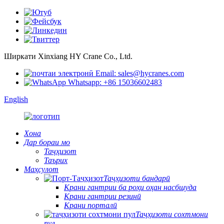
Ширкати Xinxiang HY Crane Co., Ltd.
Email: sales@hycranes.com
Whatsapp: +86 15036602483
English
Хона
Дар бораи мо
Таҷҳизот
Таърих
Маҳсулот
Таҷҳизоти бандарӣ
Крани гантрии ба роҳи оҳан насбшуда
Крани гантрии резинӣ
Крани порталӣ
Таҷҳизоти сохтмони
пул