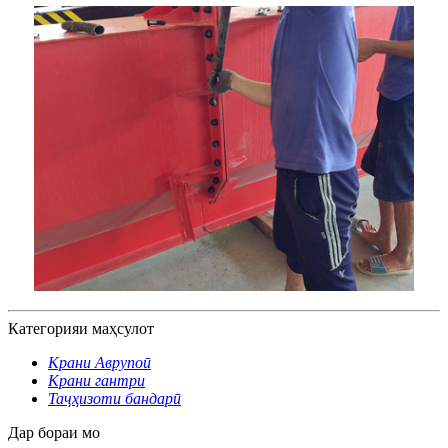
Категорияи маҳсулот
Крани Аврупоӣ
Крани гантри
Таҷҳизоти бандарӣ
Дар бораи мо