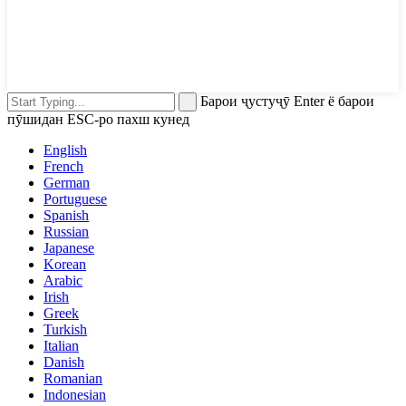
Барои ҷустуҷӯ Enter ё барои
пӯшидан ESC-ро пахш кунед
English
French
German
Portuguese
Spanish
Russian
Japanese
Korean
Arabic
Irish
Greek
Turkish
Italian
Danish
Romanian
Indonesian