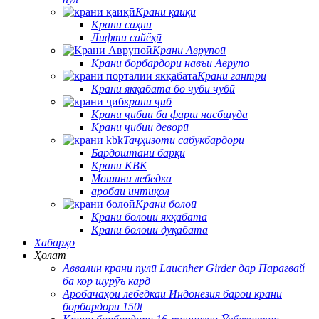
Крани қаиқӣ
Крани саҳни
Лифти сайёҳӣ
Крани Аврупоӣ
Крани борбардори навъи Аврупо
Крани гантри
Крани якқабата бо чӯби чӯбӣ
крани ҷиб
Крани ҷибии ба фарш насбшуда
Крани ҷибии деворӣ
Таҷҳизоти сабукбардорӣ
Бардоштани барқӣ
Крани KBK
Мошини лебедка
аробаи интиқол
Крани болоӣ
Крани болоии якқабата
Крани болоии дуқабата
Хабарҳо
Ҳолат
Аввалин крани пулӣ Laucnher Girder дар Парагвай
ба кор шурӯъ кард
Аробачаҳои лебедкаи Индонезия барои крани
борбардори 150t