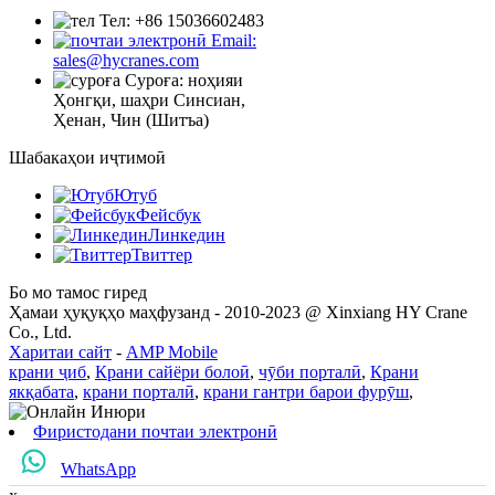
Тел: +86 15036602483
Email:
sales@hycranes.com
Суроға: ноҳияи
Ҳонгқи, шаҳри Синсиан,
Ҳенан, Чин (Шитъа)
Шабакаҳои иҷтимоӣ
Ютуб
Фейсбук
Линкедин
Твиттер
Бо мо тамос гиред
Ҳамаи ҳуқуқҳо маҳфузанд - 2010-2023 @ Xinxiang HY Crane
Co., Ltd.
Харитаи сайт
-
AMP Mobile
крани ҷиб
,
Крани сайёри болоӣ
,
чӯби порталӣ
,
Крани
якқабата
,
крани порталӣ
,
крани гантри барои фурӯш
,
Фиристодани почтаи электронӣ
WhatsApp