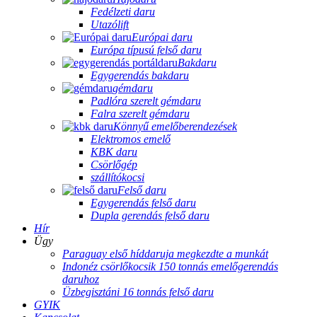
Fedélzeti daru
Utazólift
Európai daru
Európa típusú felső daru
Bakdaru
Egygerendás bakdaru
gémdaru
Padlóra szerelt gémdaru
Falra szerelt gémdaru
Könnyű emelőberendezések
Elektromos emelő
KBK daru
Csörlőgép
szállítókocsi
Felső daru
Egygerendás felső daru
Dupla gerendás felső daru
Hír
Ügy
Paraguay első híddaruja megkezdte a munkát
Indonéz csörlőkocsik 150 tonnás emelőgerendás
daruhoz
Üzbegisztáni 16 tonnás felső daru
GYIK