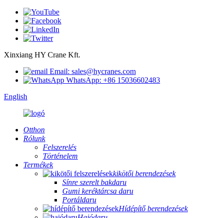
Xinxiang HY Crane Kft.
Email: sales@hycranes.com
WhatsApp: +86 15036602483
English
Otthon
Rólunk
Felszerelés
Történelem
Termékek
kikötői berendezések
Sínre szerelt bakdaru
Gumi keréktárcsa daru
Portáldaru
Hídépítő berendezések
Hajódaru