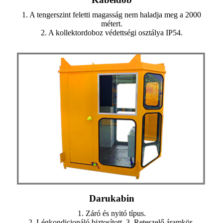
1. A tengerszint feletti magasság nem haladja meg a 2000
métert.
2. A kollektordoboz védettségi osztálya IP54.
Darukabin
1. Záró és nyitó típus.
2. Légkondicionáló biztosított. 3. Reteszelő áramkör-