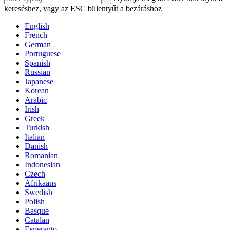
kereséshez, vagy az ESC billentyűt a bezáráshoz
English
French
German
Portuguese
Spanish
Russian
Japanese
Korean
Arabic
Irish
Greek
Turkish
Italian
Danish
Romanian
Indonesian
Czech
Afrikaans
Swedish
Polish
Basque
Catalan
Esperanto