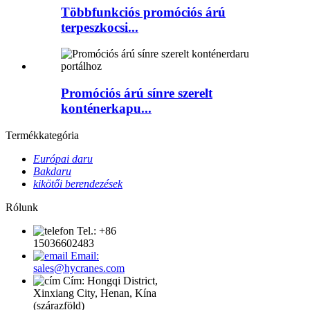
Többfunkciós promóciós árú
terpeszkocsi...
Promóciós árú sínre szerelt
konténerkapu...
Termékkategória
Európai daru
Bakdaru
kikötői berendezések
Rólunk
Tel.: +86
15036602483
Email:
sales@hycranes.com
Cím: Hongqi District,
Xinxiang City, Henan, Kína
(szárazföld)