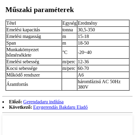
Műszaki paraméterek
Tétel
Egység
Eredmény
Emelési kapacitás
tonna
30,5-350
Emelési magasság
m
15-18
Span
m
18-50
Munkakörnyezet
°C
-20~40
hőmérséklete
Emelési sebesség
m/perc
12-36
Kocsi sebessége
m/perc
60-70
Működő rendszer
A6
háromfázisú AC 50Hz
Áramforrás
380V
Előző:
Gerendadaru indítása
Következő:
Egygerendás Bakdaru Eladó