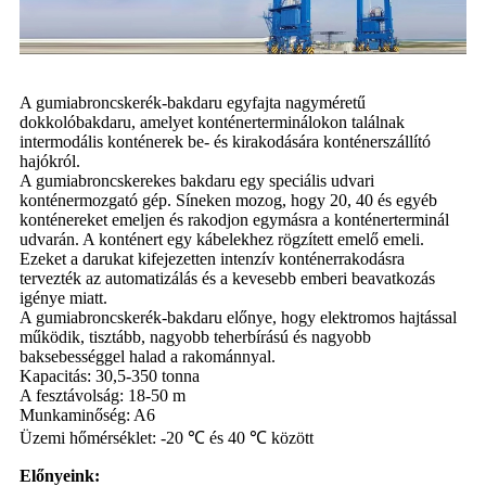
A gumiabroncskerék-bakdaru egyfajta nagyméretű
dokkolóbakdaru, amelyet konténerterminálokon találnak
intermodális konténerek be- és kirakodására konténerszállító
hajókról.
A gumiabroncskerekes bakdaru egy speciális udvari
konténermozgató gép. Síneken mozog, hogy 20, 40 és egyéb
konténereket emeljen és rakodjon egymásra a konténerterminál
udvarán. A konténert egy kábelekhez rögzített emelő emeli.
Ezeket a darukat kifejezetten intenzív konténerrakodásra
tervezték az automatizálás és a kevesebb emberi beavatkozás
igénye miatt.
A gumiabroncskerék-bakdaru előnye, hogy elektromos hajtással
működik, tisztább, nagyobb teherbírású és nagyobb
baksebességgel halad a rakománnyal.
Kapacitás: 30,5-350 tonna
A fesztávolság: 18-50 m
Munkaminőség: A6
Üzemi hőmérséklet: -20 ℃ és 40 ℃ között
Előnyeink: