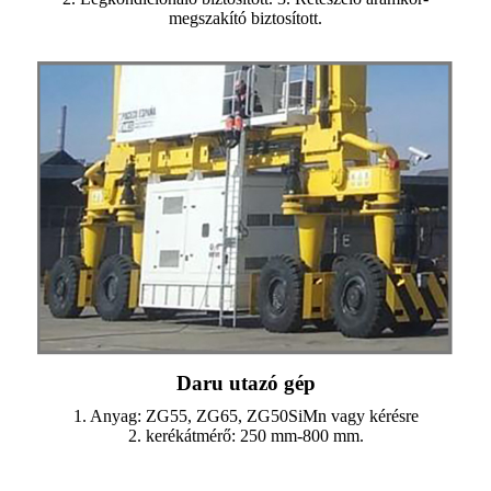
megszakító biztosított.
Daru utazó gép
1. Anyag: ZG55, ZG65, ZG50SiMn vagy kérésre
2. kerékátmérő: 250 mm-800 mm.