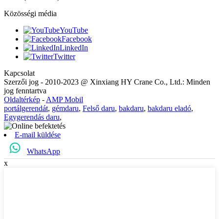
Közösségi média
YouTube
Facebook
LinkedIn
Twitter
Kapcsolat
Szerzői jog - 2010-2023 @ Xinxiang HY Crane Co., Ltd.: Minden
jog fenntartva
Oldaltérkép
-
AMP Mobil
portálgerendát
,
gémdaru
,
Felső daru
,
bakdaru
,
bakdaru eladó
,
Egygerendás daru
,
E-mail küldése
WhatsApp
x