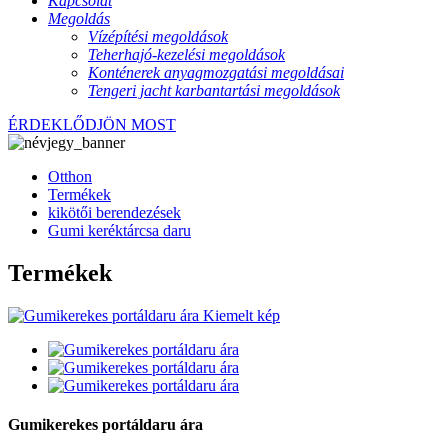
Kapcsolat
Megoldás
Vízépítési megoldások
Teherhajó-kezelési megoldások
Konténerek anyagmozgatási megoldásai
Tengeri jacht karbantartási megoldások
ÉRDEKLŐDJÖN MOST
Otthon
Termékek
kikötői berendezések
Gumi keréktárcsa daru
Termékek
Gumikerekes portáldaru ára