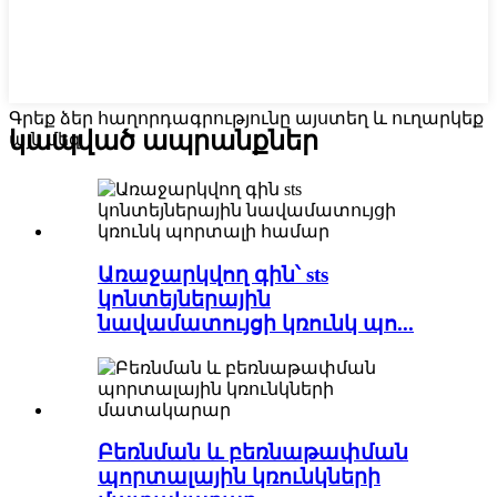
Գրեք ձեր հաղորդագրությունը այստեղ և ուղարկեք
կապված ապրանքներ
այն մեզ
Առաջարկվող գին՝ sts
կոնտեյներային
նավամատույցի կռունկ պո...
Բեռնման և բեռնաթափման
պորտալային կռունկների