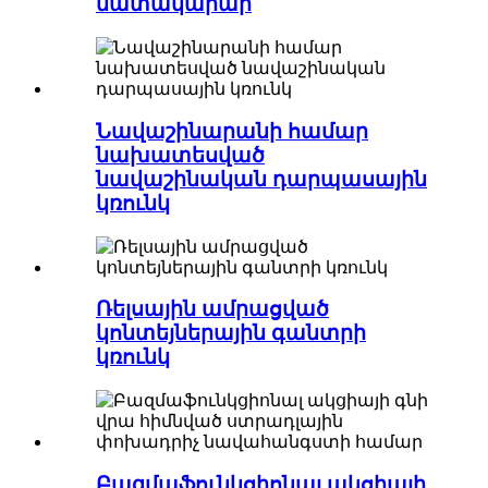
մատակարար
Նավաշինարանի համար
նախատեսված
նավաշինական դարպասային
կռունկ
Ռելսային ամրացված
կոնտեյներային գանտրի
կռունկ
Բազմաֆունկցիոնալ ակցիայի