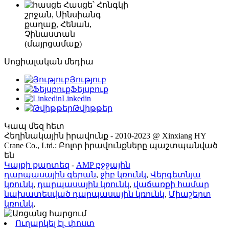
Հասցե՝ Հոնգկի
շրջան, Սինսիանգ
քաղաք, Հենան,
Չինաստան
(մայրցամաք)
Սոցիալական մեդիա
Յություբ
Ֆեյսբուք
Linkedin
Թվիթթեր
Կապ մեզ հետ
Հեղինակային իրավունք - 2010-2023 @ Xinxiang HY
Crane Co., Ltd.: Բոլոր իրավունքները պաշտպանված
են
Կայքի քարտեզ
-
AMP բջջային
դարպասային գերան
,
ջիբ կռունկ
,
Վերգետնյա
կռունկ
,
դարպասային կռունկ
,
վաճառքի համար
նախատեսված դարպասային կռունկ
,
Միաշերտ
կռունկ
,
Ուղարկել էլ. փոստ