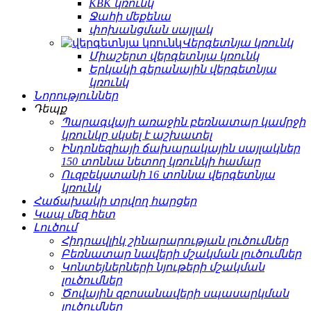
KBK կռունկ
Ջահի մեքենա
փոխանցման սայլակ
Վերգետնյա կռունկ
Միաշերտ վերգետնյա կռունկ
Երկակի գերանային վերգետնյա
կռունկ
Նորություններ
Դեպք
Պարագվայի առաջին բեռնատար կամրջի
կռունկը սկսել է աշխատել
Ինդոնեզիայի ճախարակային սայլակներ
150 տոննա նետող կռունկի համար
Ուզբեկստանի 16 տոննա վերգետնյա
կռունկ
Հաճախակի տրվող հարցեր
Կապ մեզ հետ
Լուծում
Հիդրավլիկ շինարարության լուծումներ
Բեռնատար նավերի մշակման լուծումներ
Կոնտեյներների նյութերի մշակման
լուծումներ
Ծովային զբոսանավերի սպասարկման
լուծումներ