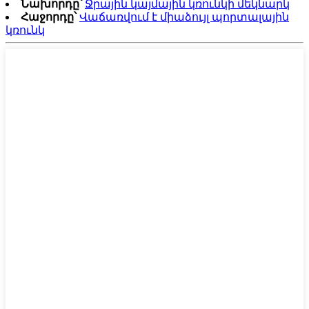
Նախորդը՝
Ջրային կայմային կռունկի մեկնարկ
Հաջորդը՝
Վաճառվում է միաձույլ պորտալային
կռունկ