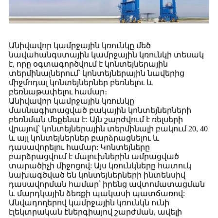
Անիվավոր կամրջային կռունկը մեծ
նավահանգստային կամրջային կռունկի տեսակ
է, որը օգտագործվում է կոնտեյներային
տերմինալներում՝ կոնտեյներային նավերից
միջմոդալ կոնտեյներներ բեռնելու և
բեռնաթափելու համար։
Անիվավոր կամրջային կռունկը
մասնագիտացված բակային կոնտեյներների
բեռնման մեքենա է: Այն շարժվում է ռելսերի
վրայով՝ կոնտեյներային տերմինալի բակում 20, 40
և այլ կոնտեյներներ բարձրացնելու և
դասավորելու համար: Կոնտեյները
բարձրացվում է մալուխներին ամրացված
տարածիչի միջոցով: Այս կռունկները հատուկ
նախագծված են կոնտեյներների ինտենսիվ
դասավորման համար՝ իրենց ավտոմատացման
և մարդկային ձեռքի պակասի պատճառով:
Անվադողերով կամրջային կռունկն ունի
էլեկտրական էներգիայով շարժման, ավելի