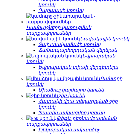
կռունկ
Դարպասի կռունկ
Կամուրջների կառուցման
սարքավորումներ
Նավակային կռունկ
Տախտակամածի կռունկ
Ճանապարհորդական վերելակ
Եվրոպական
կռունկ
Եվրոպական տիպի վերգետնյա
կռունկ
Գանտրի
կռունկ
Միաձույլ կայմային կռունկ
ջիբ կռունկ
Հատակի վրա տեղադրված ջիբ
կռունկ
Պատին ամրացվող կռունկ
Թեթև բեռնամբարձման
սարքավորումներ
Էլեկտրական ամբարձիչ