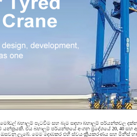
 මෝඩල් බහාලුම් පැටවීම සහ බෑම සඳහා බහාලුම් පර්යන්තවල දක්න
ේ යන්ත්‍රයකි. එය බහාලුම් පර්යන්තයේ අංගන ප්‍රදේශයේ 20, 40 ස
ම ඔසවනු ලැබේ. මෙම දොඹකර එහි ස්වයංක්‍රීයකරණය සහ මිනිස් භාර