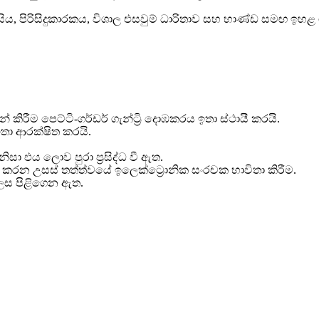
ිය, පිරිසිදුකාරකය, විශාල එසවුම් ධාරිතාව සහ භාණ්ඩ සමඟ ඉහළ ග
කිරීම පෙට්ටි-ගර්ඩර් ගැන්ට්‍රි දොඹකරය ඉතා ස්ථායී කරයි.
තා ආරක්ෂිත කරයි.
ිසා එය ලොව පුරා ප්‍රසිද්ධ වී ඇත.
ණු කරන උසස් තත්ත්වයේ ඉලෙක්ට්‍රොනික සංරචක භාවිතා කිරීම.
් ලෙස පිළිගෙන ඇත.