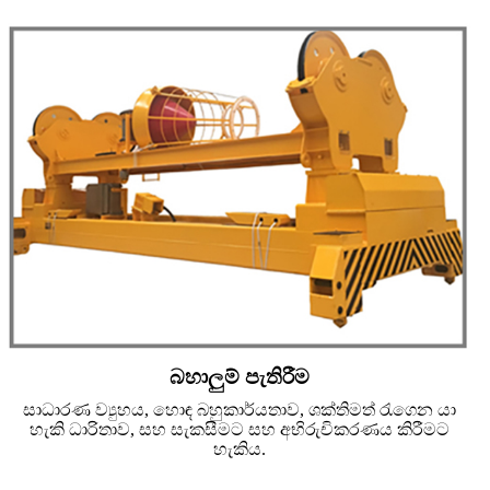
බහාලුම් පැතිරීම
සාධාරණ ව්‍යුහය, හොඳ බහුකාර්යතාව, ශක්තිමත් රැගෙන යා
හැකි ධාරිතාව, සහ සැකසීමට සහ අභිරුචිකරණය කිරීමට
හැකිය.