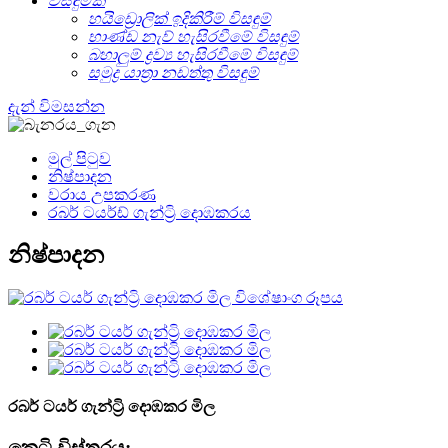
විසඳුමක්
හයිඩ්‍රොලික් ඉදිකිරීම් විසඳුම්
භාණ්ඩ නැව් හැසිරවීමේ විසඳුම්
බහාලුම් ද්‍රව්‍ය හැසිරවීමේ විසඳුම්
සමුද්‍ර යාත්‍රා නඩත්තු විසඳුම්
දැන් විමසන්න
මුල් පිටුව
නිෂ්පාදන
වරාය උපකරණ
රබර් ටයර්ඩ් ගැන්ට්‍රි දොඹකරය
නිෂ්පාදන
රබර් ටයර් ගැන්ට්‍රි දොඹකර මිල
කෙටි විස්තරය: