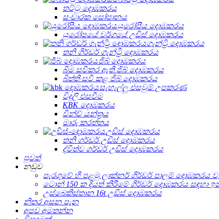
තට්ටු දොඹකරය
සංචාරක සෝපානය
යුරෝපීය දොඹකරය
යුරෝපයේ වර්ගයේ උඩිස් දොඹකරය
ගැන්ට්‍රි දොඹකරය
තනි ගිර්ඩර් ගැන්ට්‍රි දොඹකරය
ජිබ් දොඹකරය
බිම සවිකර ඇති ජිබ් දොඹකරය
බිත්ති සවි කළ ජිබ් දොඹකරය
සැහැල්ලු එසවුම් උපකරණ
විදුලි එසවීම
KBK දොඹකරය
වින්ච් යන්ත්‍රය
මාරු කරත්තය
උඩිස් දොඹකරය
තනි ගර්ඩර් උඩිස් දොඹකරය
ද්විත්ව ගර්ඩර් උඩිස් දොඹකරය
පුවත්
නඩුව
පැරගුවේ හි පළමු ලාක්නර් ගිර්ඩර් පාලම් දොඹකරය 
ටොන් 150 ක දියත් කිරීමේ ගිර්ඩර් දොඹකරය සඳහා ඉන්දු
උස්බෙකිස්තාන 16t උඩිස් දොඹකරය
නිතර අසන පැන
අපව අමතන්න