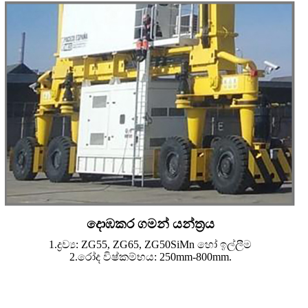
දොඹකර ගමන් යන්ත්‍රය
1.ද්‍රව්‍ය: ZG55, ZG65, ZG50SiMn හෝ ඉල්ලීම
2.රෝද විෂ්කම්භය: 250mm-800mm.