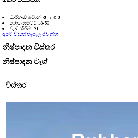
ධාරිතාව:
ටොන් 30.5-350
පරාසය:
මීටර් 18-50
වැඩ කිරීම:
A6
අපට විද්‍යුත් තැපෑල එවන්න
නිෂ්පාදන විස්තර
නිෂ්පාදන ටැග්
විස්තර