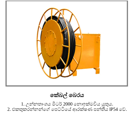
කේබල් බෙරය
1. උන්නතාංශය මීටර් 2000 නොඉක්මවිය යුතුය.
2. එකතුකරන්නන්ගේ පෙට්ටියේ ආරක්ෂණ පන්තිය lP54 වේ.