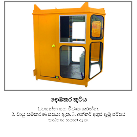
දොඹකර කුටිය
1.වසන්න සහ විවෘත කරන්න.
2. වායු සමීකරණ සපයා ඇත. 3. අන්තර් අගුළු දැමූ පරිපථ
කඩනය සපයා ඇත.