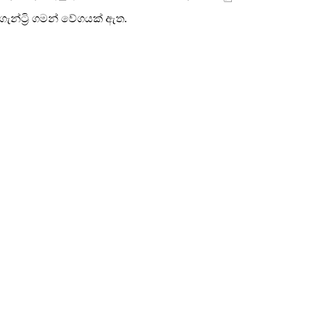
ැන්ට්‍රි ගමන් වේගයක් ඇත.