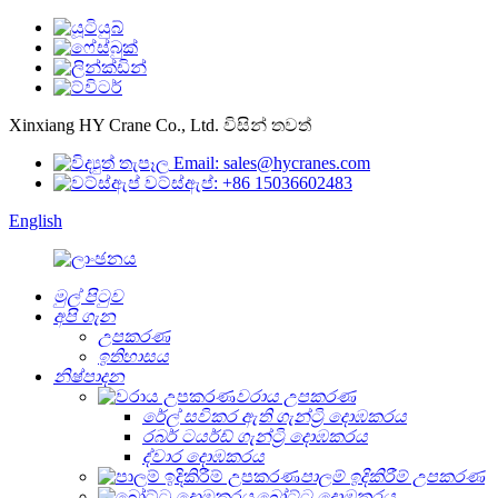
Xinxiang HY Crane Co., Ltd. විසින් තවත්
Email: sales@hycranes.com
වට්ස්ඇප්: +86 15036602483
English
මුල් පිටුව
අපි ගැන
උපකරණ
ඉතිහාසය
නිෂ්පාදන
වරාය උපකරණ
රේල් සවිකර ඇති ගැන්ට්‍රි දොඹකරය
රබර් ටයර්ඩ් ගැන්ට්‍රි දොඹකරය
ද්වාර දොඹකරය
පාලම් ඉදිකිරීම් උපකරණ
බෝට්ටු දොඹකරය