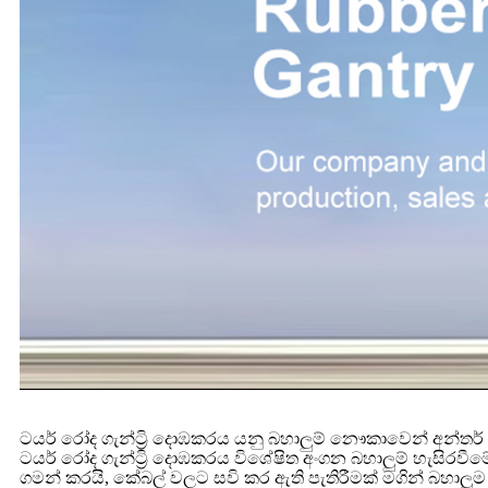
ටයර් රෝද ගැන්ට්‍රි දොඹකරය යනු බහාලුම් නෞකාවෙන් අන්තර්
ටයර් රෝද ගැන්ට්‍රි දොඹකරය විශේෂිත අංගන බහාලුම් හැසිරවීම
ගමන් කරයි, කේබල් වලට සවි කර ඇති පැතිරීමක් මගින් බහාලු