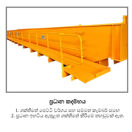
ප්‍රධාන කදම්භය
1. ශක්තිමත් පෙට්ටි වර්ගය සහ සම්මත කැම්බර් සමඟ
2. ප්‍රධාන ඉඟටිය ඇතුළත ශක්තිමත් කිරීමේ තහඩුවක් ඇත.