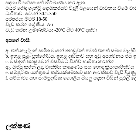
සඳහා විශේෂයෙන් නිර්මාණය කර ඇත.
ටයර් රෝද ගැන්ට්‍රි දොඹකරයට විදුලි බලයෙන් ධාවනය වීමේ වාස
ධාරිතාව: ටොන් 30.5-350
පරතරය: මීටර් 18-50
වැඩ කරන ශ්‍රේණිය: A6
වැඩ කරන උෂ්ණත්වය: -20℃ සිට 40℃ දක්වා
අපගේ වාසි:
අ. එක්-කෑල්ලක් සහිත වානේ තහඩුවක් තවත් එකක් සමඟ වෑල්ඩින් 
b. ඉහළ සුළං ප්‍රතිරෝධය, ඉහළ දෘඩතාව සහ අඩු අපගමනය එය ඉ
c. වස්තූන් පහසුවෙන් එසවීමට වින්ච් භාවිතා කරන්න.
ඈ. ඔප්පු කරන ලද, වෘත්තීය තාක්‍ෂණය සහ හොඳ ක්‍රියාකාරිත්වය න
e. සම්පූර්ණ යන්ත්‍රයේ කාර්යක්ෂමතාව සහ ආරක්ෂාව වැඩි දියු
f. සම්භාව්‍ය සහ සාම්ප්‍රදායික ශෛලිය සියලු දෙනා විසින් පුළුල
ලක්ෂණ