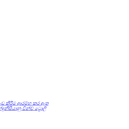
වැඩ කිරීම ආරම්භ කර ඇත
නීසියානු වින්ච් ට්‍රොලි