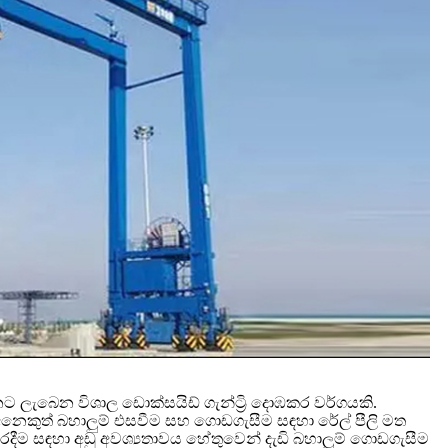
ට ලැබෙන විශාල ඩොක්සයිඩ් ගැන්ට්‍රි දොඹකර වර්ගයකි.
හ අනෙකුත් බහාලුම් එසවීම සහ ගොඩගැසීම සඳහා රේල් පීලි මත
දීම සඳහා අඩු අවශ්‍යතාවය හේතුවෙන් දැඩි බහාලුම් ගොඩගැසීම