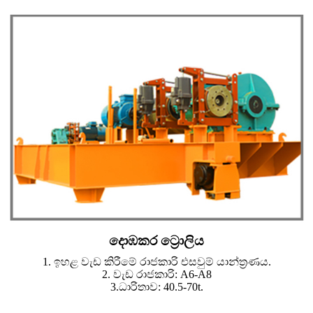
දොඹකර ට්‍රොලිය
1. ඉහළ වැඩ කිරීමේ රාජකාරි එසවුම් යාන්ත්‍රණය.
2. වැඩ රාජකාරි: A6-A8
3.ධාරිතාව: 40.5-70t.