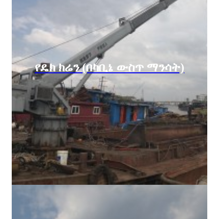
የዴክ ክሬን (በካቢኔ ውስጥ ማንሳት)