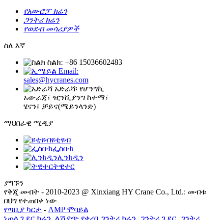
የአውሮፓ ክሬን
ጋንትሪ ክሬን
የወደብ መሳሪያዎች
ስለ እኛ
ስልክ: +86 15036602483
Email:
sales@hycranes.com
አድራሻ፡ የሆንግኪ
አውራጃ፣ ዢንሺያንግ ከተማ፣
ሄናን፣ ቻይና(ሜይንላንድ)
ማህበራዊ ሚዲያ
ዩቲዩብ
ፌስቡክ
ሊንክዲን
ትዊተር
ያግኙን
የቅጂ መብት - 2010-2023 @ Xinxiang HY Crane Co., Ltd.: መብቱ
በህግ የተጠበቀ ነው
የጣቢያ ካርታ
-
AMP ሞባይል
ነጠላ ጊደር ክሬን
,
ለሽያጭ የቀረበ ጋንትሪ ክሬን
,
ጋንትሪ ጊደር
,
ጋንትሪ