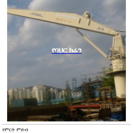
የባህር ክሬን
የምርት ምድብ