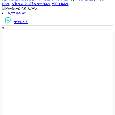
ክሬን
,
ኦቨርሄድ ትራቪሊንግ ክሬን
,
የጂብ ክሬን
,
ኢሜይል ላክ
ዋትስአፕ
x