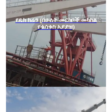
የዴክ ክሬን (በሁለት መርከቦች መካከል
የቁሳቁስ አያያዝ)