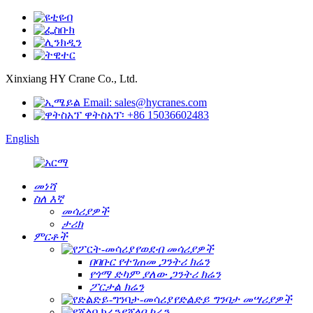
Xinxiang HY Crane Co., Ltd.
Email: sales@hycranes.com
ዋትስአፕ፡ +86 15036602483
English
መነሻ
ስለ እኛ
መሳሪያዎች
ታሪክ
ምርቶች
የወደብ መሳሪያዎች
በባቡር የተገጠመ ጋንትሪ ክሬን
የጎማ ድካም ያለው ጋንትሪ ክሬን
ፖርታል ክሬን
የድልድይ ግንባታ መሣሪያዎች
የጀልባ ክሬን