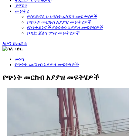
ተደጋጋሚ ጥያቄዎች
ያግኙን
መፍትሄ
የሃይድሮሊክ ኮንስትራክሽን መፍትሄዎች
የጭነት መርከብ አያያዝ መፍትሄዎች
የኮንቴይነሮች የቁሳቁስ አያያዝ መፍትሄዎች
የባህር ጀልባ ጥገና መፍትሄዎች
አሁን ይጠይቁ
መነሻ
የጭነት መርከብ አያያዝ መፍትሄዎች
የጭነት መርከብ አያያዝ መፍትሄዎች