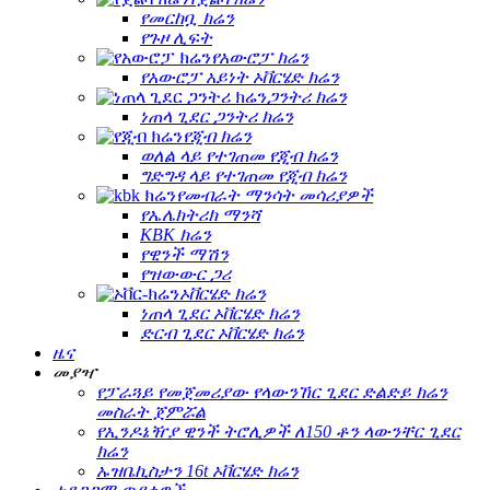
የመርከቧ ክሬን
የጉዞ ሊፍት
የአውሮፓ ክሬን
የአውሮፓ አይነት ኦቨርሄድ ክሬን
ጋንትሪ ክሬን
ነጠላ ጊደር ጋንትሪ ክሬን
የጂብ ክሬን
ወለል ላይ የተገጠመ የጂብ ክሬን
ግድግዳ ላይ የተገጠመ የጂብ ክሬን
የመብራት ማንሳት መሳሪያዎች
የኤሌክትሪክ ማንሻ
KBK ክሬን
የዊንች ማሽን
የዝውውር ጋሪ
ኦቨርሄድ ክሬን
ነጠላ ጊደር ኦቨርሄድ ክሬን
ድርብ ጊደር ኦቨርሄድ ክሬን
ዜና
መያዣ
የፓራጓይ የመጀመሪያው የላውንኸር ጊደር ድልድይ ክሬን
መስራት ጀምሯል
የኢንዶኔዥያ ዊንች ትሮሊዎች ለ150 ቶን ላውንቸር ጊደር
ክሬን
ኡዝቤኪስታን 16t ኦቨርሄድ ክሬን