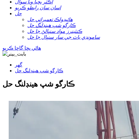
اڪثر پڇيا ويا سوال
اسان سان رابطو ڪريو
حل
هائيڊولڪ تعميراتي حل
ڪارگو شپ هينڊلنگ حل
ڪنٽينرز مواد سنڀالڻ جا حل
سامونڊي ياٽ جي سار سنڀال جا حل
هاڻي پڇا ڳاڇا ڪريو
گھر
ڪارگو شپ هينڊلنگ حل
ڪارگو شپ هينڊلنگ حل