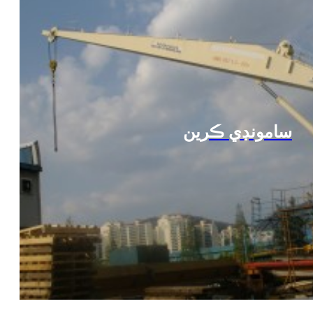
سامونڊي ڪرين