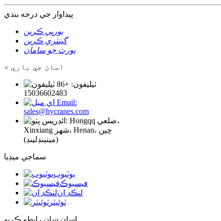
پيداوار جي درجه بندي
يورپي ڪرين
گينٽري ڪرين
پورٽ جو سامان
اسان جي باري ۾
ٽيليفون: +86
15036602483
Email:
sales@hycranes.com
ائڊريس: Hongqq ضلعي،
Xinxiang شهر، Henan، چين
(مينينڊلينڊ)
سماجي ميڊيا
يوٽيوب
فيسبوڪ
لنڪڊ ان
ٽوئيٽر
اسان سان رابطو ڪريو