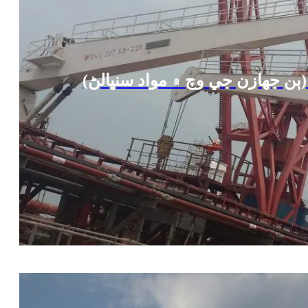
ٻن جهازن جي وچ ۾ مواد سنڀالڻ)