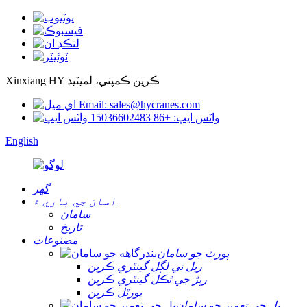
Xinxiang HY ڪرين ڪمپني، لميٽيڊ
Email: sales@hycranes.com
واٽس ايپ: +86 15036602483
English
گھر
اسان جي باري ۾
سامان
تاريخ
مصنوعات
پورٽ جو سامان
ريل تي لڳل گينٽري ڪرين
رٻڙ جي ٿڪل گينٽري ڪرين
پورٽل ڪرين
پل جي تعمير جو سامان