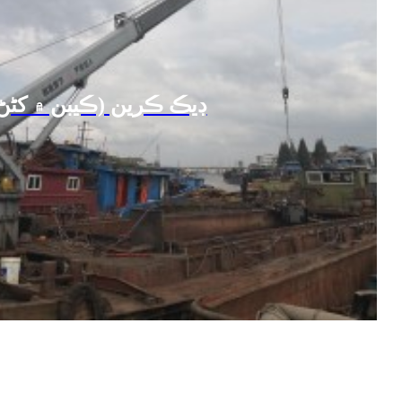
ڊيڪ ڪرين (ڪيبن ۾ کڻڻ