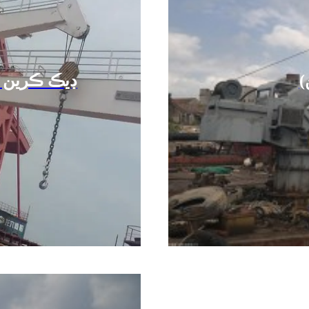
)
ڊيڪ ڪرين (