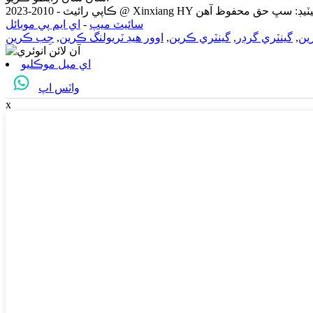
سائيٽ ميپ
-
اي ايم پي موبائل
ين
,
گينٽري گرڊر
,
گينٽري ڪرين
,
اوور هيڊ ٽريولنگ ​​ڪرين
,
جِب ڪرين
اي ميل موڪليو
واٽس اپ
x