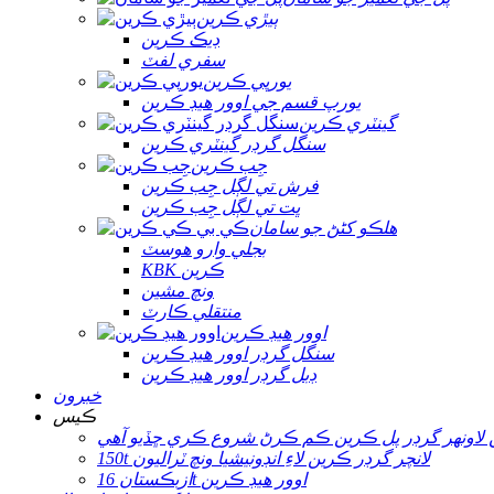
ٻيڙي ڪرين
ڊيڪ ڪرين
سفري لفٽ
يورپي ڪرين
يورپ قسم جي اوور هيڊ ڪرين
گينٽري ڪرين
سنگل گرڊر گينٽري ڪرين
جِب ڪرين
فرش تي لڳل جِب ڪرين
ڀت تي لڳل جِب ڪرين
هلڪو کڻڻ جو سامان
بجلي وارو هوسٽ
KBK ڪرين
ونچ مشين
منتقلي ڪارٽ
اوور هيڊ ڪرين
سنگل گرڊر اوور هيڊ ڪرين
ڊبل گرڊر اوور هيڊ ڪرين
خبرون
ڪيس
ن لاونهر گرڊر پل ڪرين ڪم ڪرڻ شروع ڪري ڇڏيو آهي
150t لانچر گرڊر ڪرين لاءِ انڊونيشيا ونچ ٽراليون
ازبڪستان 16t اوور هيڊ ڪرين