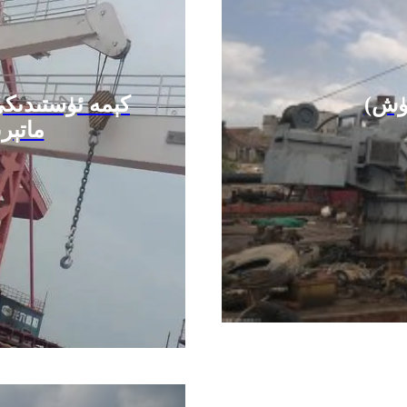
رۈش)
كېمە ئۈستىدىكى
ماتېر