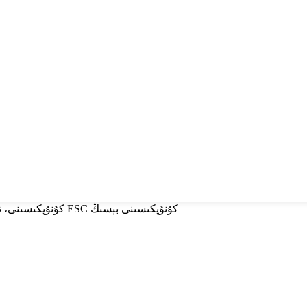
ئىزدەش ئۈچۈن Enter كۇنۇپكىسىنى، تاقاش ئۈچۈن ESC كۇنۇپكىسىنى بېسىڭ