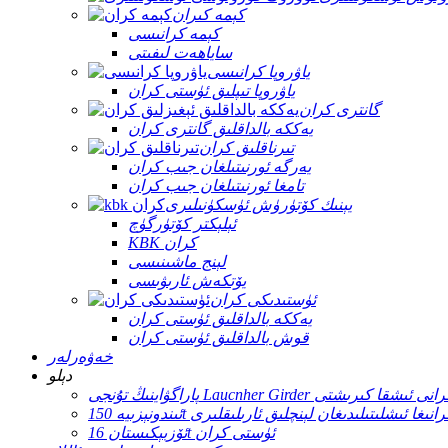
كېمە كىران
كېمە كرانىسى
ساياھەت لىفىتى
ياۋروپا كرانىسى
ياۋروپا تىپلىق ئۈستى كران
گانترى كران
يەككە بالداقلىق گانترى كران
تىرناقلىق كران
يەرگە ئورنىتىلغان جىب كران
تامغا ئورنىتىلغان جىب كران
يېنىك كۆتۈرۈش ئۈسكۈنىلىرى
ئېلېكتر كۆتۈرگۈچ
KBK كران
لېنج ماشىنىسى
يۆتكەش ئارىۋىسى
ئۈستىدىكى كران
يەككە بالداقلىق ئۈستى كران
قوش بالداقلىق ئۈستى كران
خەۋەرلەر
دېلو
Laucnher Gird كۆۋرۈك كرانى ئىشقا كىرىشتى
لىق كرانىغا ئىشلىتىلىدىغان لېنچلىق ئارىلىقلىرى
ئۆزبېكىستان 16t ئۈستى كران