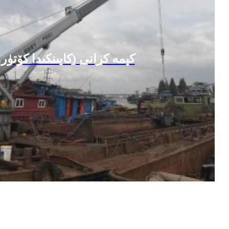
كېمە كرانى (كابىنكىدا كۆتۈ