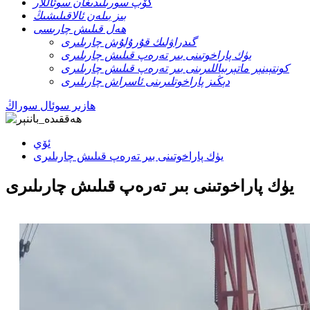
كۆپ سورىلىدىغان سوئاللار
بىز بىلەن ئالاقىلىشىڭ
ھەل قىلىش چارىسى
گىدراۋلىك قۇرۇلۇش چارىلىرى
يۈك پاراخوتىنى بىر تەرەپ قىلىش چارىلىرى
كونتېينېر ماتېرىياللىرىنى بىر تەرەپ قىلىش چارىلىرى
دېڭىز پاراخوتلىرىنى ئاسراش چارىلىرى
ھازىر سوئال سوراڭ
ئۆي
يۈك پاراخوتىنى بىر تەرەپ قىلىش چارىلىرى
يۈك پاراخوتىنى بىر تەرەپ قىلىش چارىلىرى