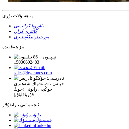
مەھسۇلات تۈرى
ياۋروپا كرانىسى
گانترى كران
پورت ئۈسكۈنىلىرى
بىز ھەققىدە
تېلېفون: +86
15036602483
Email:
sales@hycranes.com
ئادرېسى: جۇڭگو
خېنەن ، شىنشياڭ شەھىرى
خوڭچى رايونى (چوڭ
قۇرۇقلۇق)
ئىجتىمائىي تاراتقۇلار
يۇتۇب
فېيسبۇك
Linkedin