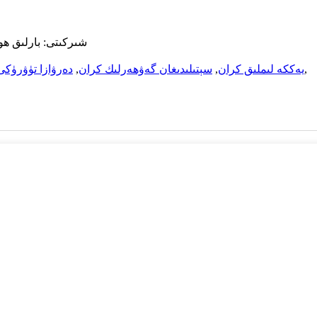
نەشر ھوقۇقى - 2010-2023 @ nxiang HY Crane
,
يەككە لىملىق كران
,
سېتىلىدىغان گەۋھەرلىك كران
,
دەرۋازا تۈۋرۈكى