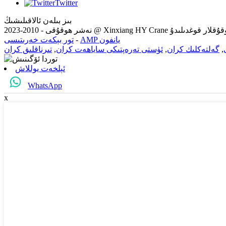
Twitter
بىز بىلەن ئالاقىلىشىڭ
Xi شىركىتى: بارلىق ھوقۇقلار قوغدىلىدۇ
AMP يانفون
-
تور بېكەت خەرىتىسى
,
گەلتەكلىك كران
,
ئۈستى تەرەپتىكى ساياھەت كران
,
تىرناقلىق كران
ئېلخەت يوللاش
WhatsApp
x