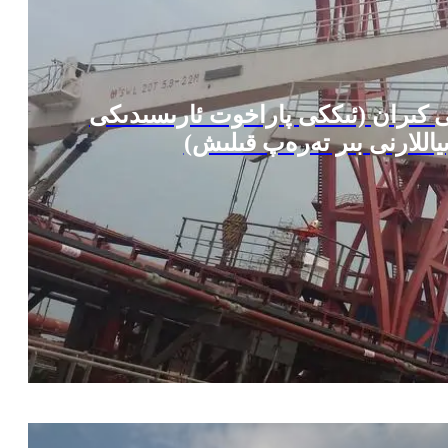
 كىران (ئىككى پاراخوت ئارىسىدىكى
ىياللارنى بىر تەرەپ قىلىش)