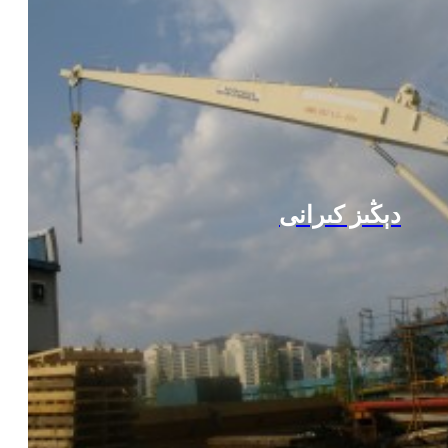
دېڭىز كىرانى