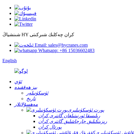
شىنشياڭ HY كران چەكلىك شىركىتى
Email: sales@hycranes.com
Whatsapp: +86 15036602483
English
ئۆي
بىز ھەققىدە
ئۈسكۈنىلەر
تارىخ
مەھسۇلاتلار
پورت ئۈسكۈنىلىرى
رېلىسقا ئورنىتىلغان گانترى كران
رېزىنكىلىق چارچاشلىق گانترى كران
پورتال كران
ۇلۇش ئۈسكۈنىلىرى