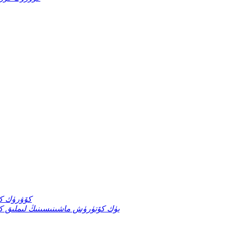
پاراگۋاينىڭ تۇنجى er
ئىندونېزىيە 150t يۈك كۆتۈرۈش ماشىنىسىنىڭ لىم