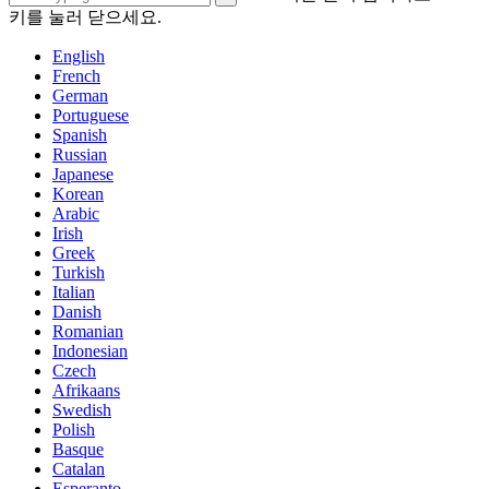
키를 눌러 닫으세요.
English
French
German
Portuguese
Spanish
Russian
Japanese
Korean
Arabic
Irish
Greek
Turkish
Italian
Danish
Romanian
Indonesian
Czech
Afrikaans
Swedish
Polish
Basque
Catalan
Esperanto