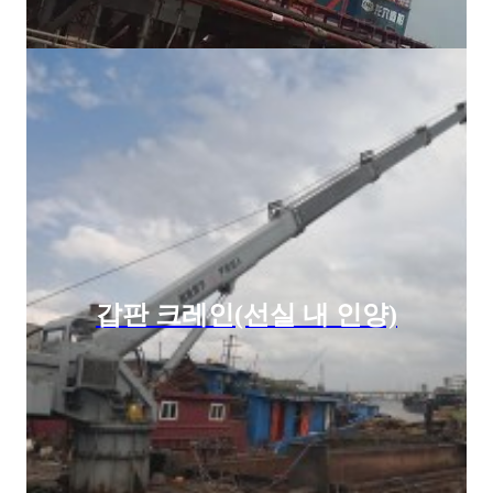
갑판 크레인(선실 내 인양)