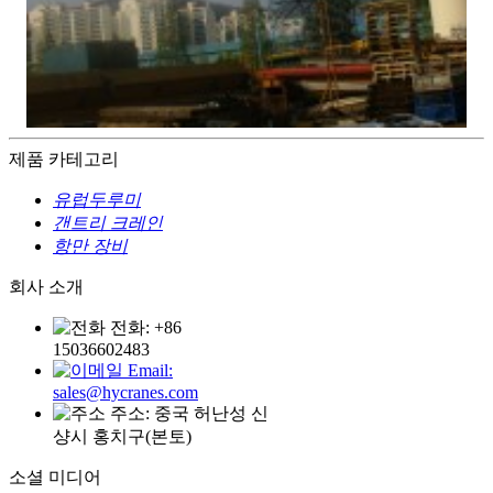
제품 카테고리
유럽두루미
갠트리 크레인
항만 장비
회사 소개
전화: +86
15036602483
Email:
sales@hycranes.com
주소: 중국 허난성 신
샹시 홍치구(본토)
소셜 미디어