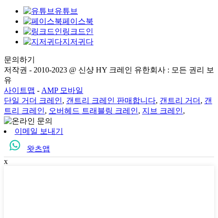
유튜브
페이스북
링크드인
지저귀다
문의하기
저작권 - 2010-2023 @ 신샹 HY 크레인 유한회사 : 모든 권리 보
유
사이트맵
-
AMP 모바일
단일 거더 크레인
,
갠트리 크레인 판매합니다
,
갠트리 거더
,
갠
트리 크레인
,
오버헤드 트래블링 크레인
,
지브 크레인
,
이메일 보내기
왓츠앱
x