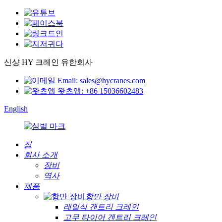
신샹 HY 크레인 유한회사
Email: sales@hycranes.com
왓츠앱: +86 15036602483
English
집
회사 소개
장비
역사
제품
항만 장비
레일식 갠트리 크레인
고무 타이어 갠트리 크레인