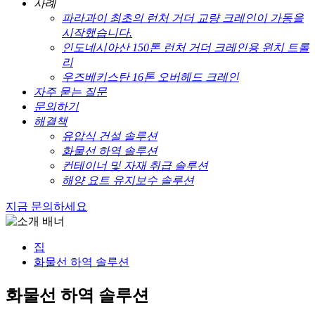
사례
파라과이 최초의 런처 거더 교량 크레인이 가동을
시작했습니다.
인도네시아산 150톤 런처 거더 크레인용 윈치 트롤
리
우즈베키스탄 16톤 오버헤드 크레인
자주 묻는 질문
문의하기
해결책
유압식 건설 솔루션
화물선 하역 솔루션
컨테이너 및 자재 취급 솔루션
해양 요트 유지보수 솔루션
지금 문의하세요
집
화물선 하역 솔루션
화물선 하역 솔루션