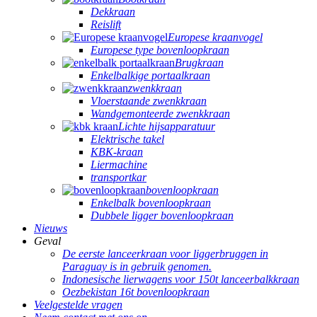
Dekkraan
Reislift
Europese kraanvogel
Europese type bovenloopkraan
Brugkraan
Enkelbalkige portaalkraan
zwenkkraan
Vloerstaande zwenkkraan
Wandgemonteerde zwenkkraan
Lichte hijsapparatuur
Elektrische takel
KBK-kraan
Liermachine
transportkar
bovenloopkraan
Enkelbalk bovenloopkraan
Dubbele ligger bovenloopkraan
Nieuws
Geval
De eerste lanceerkraan voor liggerbruggen in
Paraguay is in gebruik genomen.
Indonesische lierwagens voor 150t lanceerbalkkraan
Oezbekistan 16t bovenloopkraan
Veelgestelde vragen