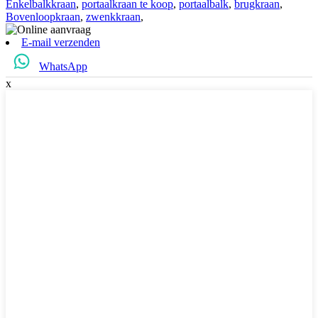
Enkelbalkkraan
,
portaalkraan te koop
,
portaalbalk
,
brugkraan
,
Bovenloopkraan
,
zwenkkraan
,
E-mail verzenden
WhatsApp
x