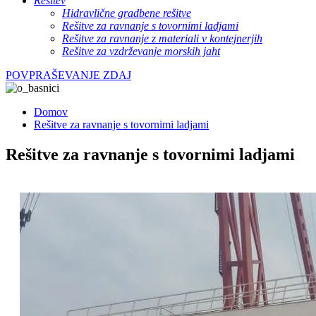
Rešitev
Hidravlične gradbene rešitve
Rešitve za ravnanje s tovornimi ladjami
Rešitve za ravnanje z materiali v kontejnerjih
Rešitve za vzdrževanje morskih jaht
POVPRAŠEVANJE ZDAJ
Domov
Rešitve za ravnanje s tovornimi ladjami
Rešitve za ravnanje s tovornimi ladjami