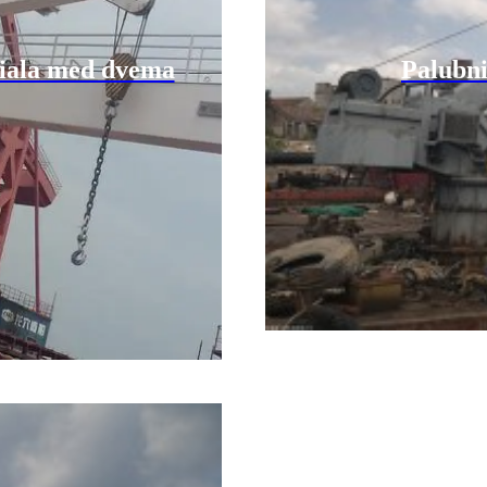
riala med dvema
Palubni